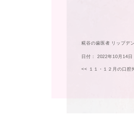
糀谷の歯医者 リップデ
日付：
2022年10月14日
<<
１１・１２月の口腔