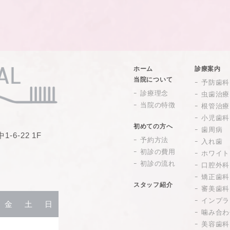
ホーム
診療案内
当院について
予防歯科
診療理念
虫歯治療
当院の特徴
根管治療
小児歯科
初めての方へ
歯周病
-6-22 1F
予約方法
入れ歯
初診の費用
ホワイト
初診の流れ
口腔外科
矯正歯科
スタッフ紹介
審美歯科
インプラ
金
土
日
噛み合わ
美容歯科